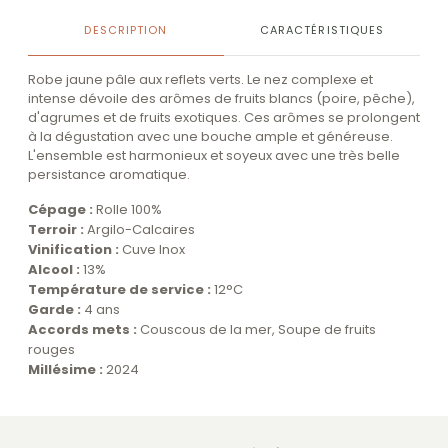
DESCRIPTION
CARACTÉRISTIQUES
Robe jaune pâle aux reflets verts. Le nez complexe et
intense dévoile des arômes de fruits blancs (poire, pêche),
d'agrumes et de fruits exotiques. Ces arômes se prolongent
à la dégustation avec une bouche ample et généreuse.
L'ensemble est harmonieux et soyeux avec une très belle
persistance aromatique.
Cépage :
Rolle 100%
Terroir :
Argilo-Calcaires
Vinification :
Cuve Inox
Alcool :
13%
Température de service :
12°C
Garde :
4 ans
Accords mets :
Couscous de la mer, Soupe de fruits
rouges
Millésime :
2024