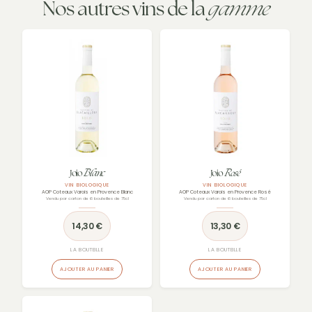
gamme
Nos autres vins de la
Blanc
Rosé
Joio
Joio
VIN BIOLOGIQUE
VIN BIOLOGIQUE
AOP Coteaux Varois en Provence Blanc
AOP Coteaux Varois en Provence Rosé
Vendu par carton de 6 bouteilles de 75cl
Vendu par carton de 6 bouteilles de 75cl
14,30
€
13,30
€
LA BOUTEILLE
LA BOUTEILLE
AJOUTER AU PANIER
AJOUTER AU PANIER