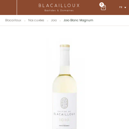
0
FR
Blacailloux
Nos cuvées
Joio
Joio Blanc Magnum
→
→
→