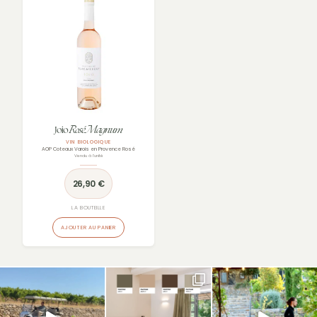
Rosé Magnum
Joio
VIN BIOLOGIQUE
AOP Coteaux Varois en Provence Rosé
Vendu à l'unité
26,90
€
LA BOUTEILLE
AJOUTER AU PANIER