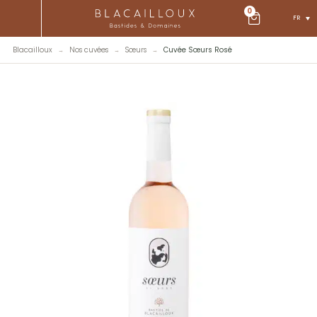
0
FR
Blacailloux
Nos cuvées
Sœurs
Cuvée Sœurs Rosé
→
→
→