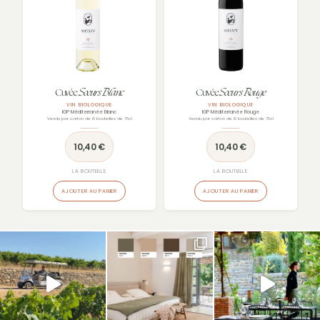
Sœurs Blanc
Sœurs Rouge
Cuvée
Cuvée
VIN BIOLOGIQUE
VIN BIOLOGIQUE
IGP Méditerranée Blanc
IGP Méditerranée Rouge
Vendu par carton de 6 bouteilles de 75cl
Vendu par carton de 6 bouteilles de 75cl
10,40
€
10,40
€
LA BOUTEILLE
LA BOUTEILLE
AJOUTER AU PANIER
AJOUTER AU PANIER